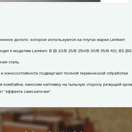
венное долото, которое используются на плугах марки Lemken.
т к моделям Lemken: B (B 20/B 25/B 25H/B 30/B 35/B 40), BS (BS 
ая сталь.
и износостойкости подвергают полной термической обработке.
 комбайна, наносим наплавку на тыльную сторону режущей кромк
ет "эффекта самозаточки".