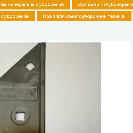
лям минеральных удобрений
Запчасти к глубокорых
их удобрений
Ножи для свеклоуборочной техники