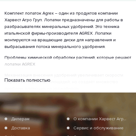
Комплект лопаток Agrex – один из продуктов компании
Харвест Агро Груп. Лопатки предназначены для работы в
разбрасывателях минеральных удобрений. Это техника
итальянской фирмы-производителя AGREX. Лопатки
монтируются на вращающие диски для направления и
выбрасывания потока минерального удобрения.
Проблемы химической обработки растений, которые решают
лопатки AGREX
Механизация внесения удобрений увеличивает скорости
Показать полностью
обработки огромных площадей, но создаёт множество
проблем, влияющих на урожайность.
- Неравномерное, кучное разлетание гранул оставляет
некоторые растения без подкормки, снижая их урожайность.
Другие же получают избыточное питание, что приводит к
Дилерам
О компании Харвест Агро Груп
снижению качества.
Доставка
Сервис и обслуживание
- Разрушение, раздавливание гранул, разгоняемых