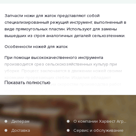
Запчасти ножи для жаток представляют собой
специализированный режущий инструмент, выполненный в
виде прямоугольных пластин. Используют для замены
вышедших из строя аналогичных деталей сельхозтехники.
Особенности ножей для жаток
При помощи высококачественного инструмента
производится срез сельскохозяйственных культур при
уборке. Процесс заключается в движении ножей своими
кромками прорезающих стебли. Изделия обладают
Показать полностью
способностью к высоким скоростям производства работ.
Идеально срезают культуры и обеспечивают высокую
производительность жаток.
В каталоге представлены ножи для различных моделей
жаток Capello. Аграрии смогут приобрести следующие виды
Дилерам
О компании Харвест Агро Груп
режущих инструментов:
Доставка
Сервис и обслуживание
• с закалкой;