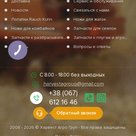
Доставка
Сервис и обслуживание
Порошковая наплавка ножей производится по самой
современной немецкой технологии компании Claas.
Новости
Связаться с нами
Наплавка наносится на режущую кромку с тыльной стороны
Лопатки Rauch Kuhn
Ножи для жаток
ножа.
Ножи для комбайнов
Запчасти для сеялок
Виды ножей
Запчасти к разбрасывателям минеральных удобрений
Запчасти к плугам и агротехнике
Для комбайна Claas модели Jaguar чаще всего приобретают
Помощь
Вопросы и ответы
ножи с наплавкой:
КНОПКА
СВЯЗИ
• комплект ножей битера;
• универсальный нож левый и правый;
С 8.00 - 18.00 без выходных
• нож барабана левый и правый.
harvestagroup@gmail.com
+38 (067)
Преимущества
612 16 46
Основные преимущества:
Обратный звонок
• отличное качество используемого материала для
изготовления;
2008 - 2026 © Харвест Агро Груп - Все права защищены.
• использование новейшей технологии при наплавке;