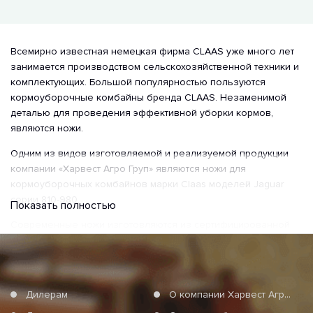
Всемирно известная немецкая фирма CLAAS уже много лет
занимается производством сельскохозяйственной техники и
комплектующих. Большой популярностью пользуются
кормоуборочные комбайны бренда CLAAS. Незаменимой
деталью для проведения эффективной уборки кормов,
являются ножи.
Одним из видов изготовляемой и реализуемой продукции
компании «Харвест Агро Груп» являются ножи для
кормоуборочных комбайнов марки Claas моделей Jaguar
серии 810-980.
Показать полностью
Современные ножи изготовляются из сертифицированной
высококачественной импортной стали с термической
обработкой (закалкой) и с термической обработкой и
наплавкой. В результате термической обработки
увеличивается механическая прочность и износостойкость
Дилерам
О компании Харвест Агро Груп
(твердость материала увеличивается от 40 до 60 единиц HR).