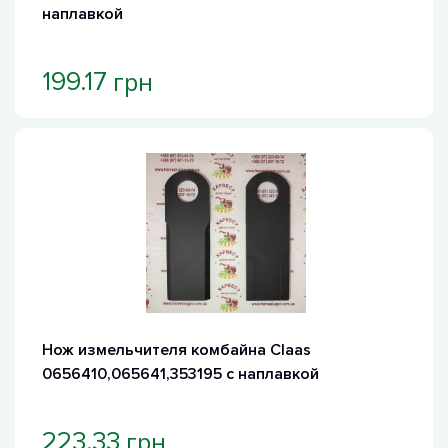
наплавкой
грн
199.17
Хит продаж
Нож измельчителя комбайна Claas
0656410,065641,353195 с наплавкой
грн
223.33