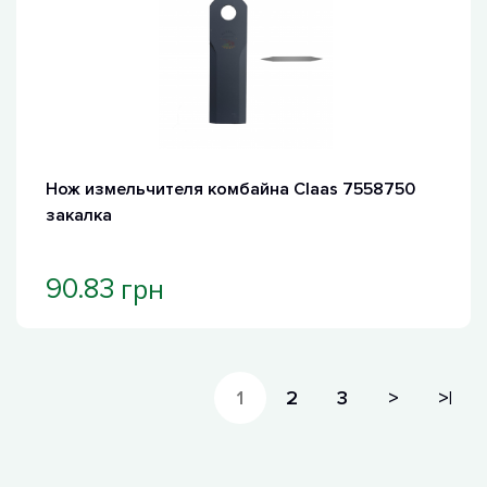
Нож измельчителя комбайна Claas 7558750
закалка
грн
90.83
1
2
3
>
>|