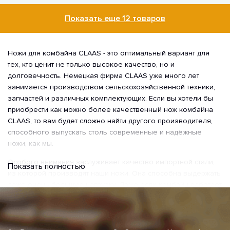
Показать еще 12 товаров
Ножи для комбайна CLAAS - это оптимальный вариант для
тех, кто ценит не только высокое качество, но и
долговечность. Немецкая фирма CLAAS уже много лет
занимается производством сельскохозяйственной техники,
запчастей и различных комплектующих. Если вы хотели бы
приобрести как можно более качественный нож комбайна
CLAAS, то вам будет сложно найти другого производителя,
способного выпускать столь современные и надёжные
ножи, как мы.
Особого внимания заслуживает качество импортной стали,
Показать полностью
из которой производят наши ножи. Она способна выдержать
даже очень большую нагрузку. Даже если комбайн работает
ежедневно и в несколько смен, то с нашими ножами он всё
равно сможет выполнять все возложенные на него функции.
Почему мы рекомендуем использовать ножи нашей фирмы?