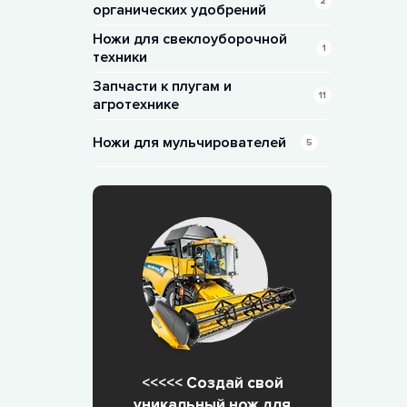
2
органических удобрений
Ножи для свеклоуборочной
1
техники
Запчасти к плугам и
11
агротехнике
Ножи для мульчирователей
5
<<<<< Создай свой
уникальный нож для