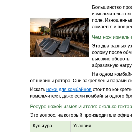
Большинство прос
измельчитель сол
поле. Изношенный
ломается и повреж
Чем нож измельч
Это два разных уз
солому после обмо
высокие обороты 
абразивную нагруз
На одном комбайне
от ширины ротора. Они закреплены парами си
Искать
ножи для комбайнов
стоит по конкретн
измельчителя, даже если комбайны одного бр
Ресурс ножей измельчителя: сколько гект
Это вопрос, на который производители офици
Культура
Условия