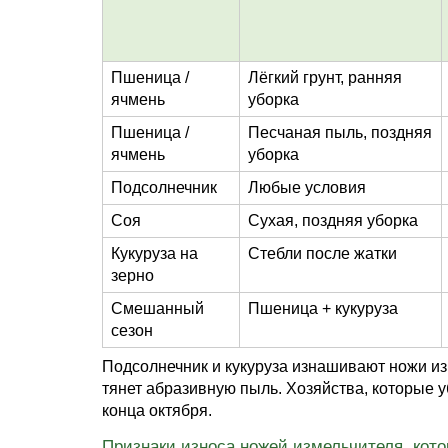
Пшеница /
Лёгкий грунт, ранняя
ячмень
уборка
Пшеница /
Песчаная пыль, поздняя
ячмень
уборка
Подсолнечник
Любые условия
Соя
Сухая, поздняя уборка
Кукуруза на
Стебли после жатки
зерно
Смешанный
Пшеница + кукуруза
сезон
Подсолнечник и кукуруза изнашивают ножи из
тянет абразивную пыль. Хозяйства, которые 
конца октября.
Признаки износа ножей измельчителя, кото