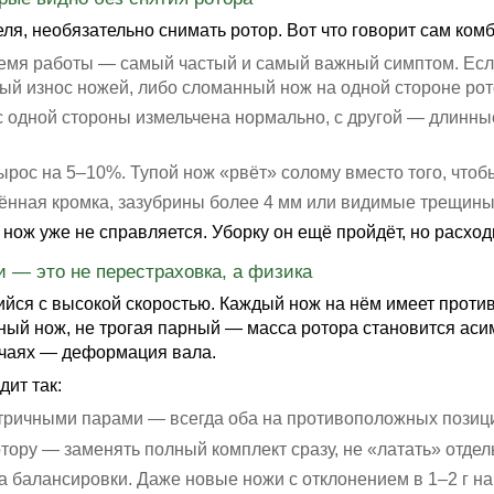
я, необязательно снимать ротор. Вот что говорит сам комб
емя работы — самый частый и самый важный симптом. Если
й износ ножей, либо сломанный нож на одной стороне рот
 одной стороны измельчена нормально, с другой — длинные
рос на 5–10%. Тупой нож «рвёт» солому вместо того, чтобы 
ённая кромка, зазубрины более 4 мм или видимые трещины 
нож уже не справляется. Уборку он ещё пройдёт, но расходы
 — это не перестраховка, а физика
йся с высокой скоростью. Каждый нож на нём имеет против
ный нож, не трогая парный — масса ротора становится аси
учаях — деформация вала.
ит так:
тричными парами — всегда оба на противоположных позиц
ору — заменять полный комплект сразу, не «латать» отдел
 балансировки. Даже новые ножи с отклонением в 1–2 г н