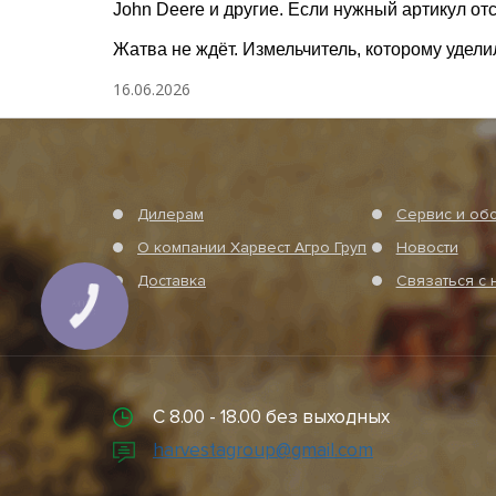
John Deere и другие. Если нужный артикул от
Жатва не ждёт. Измельчитель, которому удели
16.06.2026
Дилерам
Сервис и об
О компании Харвест Агро Груп
Новости
Доставка
Связаться с 
С 8.00 - 18.00 без выходных
harvestagroup@gmail.com