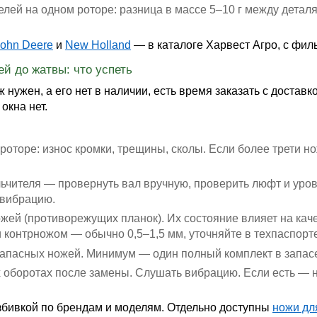
лей на одном роторе: разница в массе 5–10 г между детал
John Deere
и
New Holland
— в каталоге Харвест Агро, с филь
ей до жатвы: что успеть
 нужен, а его нет в наличии, есть время заказать с достав
окна нет.
роторе: износ кромки, трещины, сколы. Если более трети н
ьчителя — провернуть вал вручную, проверить люфт и ур
 вибрацию.
ей (противорежущих планок). Их состояние влияет на каче
контрножом — обычно 0,5–1,5 мм, уточняйте в техпаспорт
запасных ножей. Минимум — один полный комплект в запасе
 оборотах после замены. Слушать вибрацию. Если есть — н
бивкой по брендам и моделям. Отдельно доступны
ножи дл