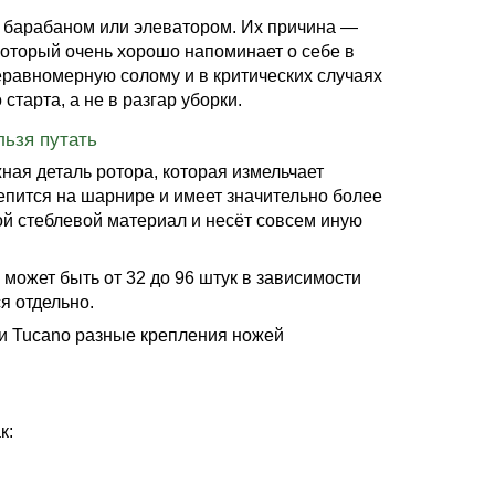
 барабаном или элеватором. Их причина —
 который очень хорошо напоминает о себе в
еравномерную солому и в критических случаях
тарта, а не в разгар уборки.
льзя путать
ая деталь ротора, которая измельчает
репится на шарнире и имеет значительно более
ой стеблевой материал и несёт совсем иную
может быть от 32 до 96 штук в зависимости
я отдельно.
r и Tucano разные крепления ножей
к: