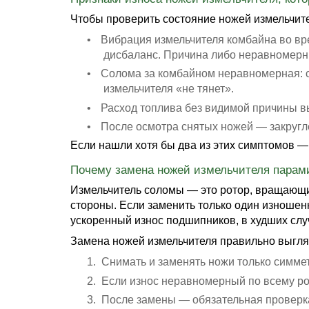
Чтобы проверить состояние ножей измельчител
•
Вибрация измельчителя комбайна
во вр
дисбаланс. Причина либо неравномерны
•
Солома за комбайном неравномерная: с
измельчителя «не тянет».
•
Расход топлива без видимой причины вы
•
После осмотра снятых ножей — закругл
Если нашли хотя бы два из этих симптомов — 
Почему замена ножей измельчителя парами
Измельчитель соломы — это ротор, вращающи
стороны. Если заменить только один изношен
ускоренный износ подшипников, в худших сл
Замена ножей измельчителя
правильно выгляд
1.
Снимать и заменять ножи только симме
2.
Если износ неравномерный по всему рот
3.
После замены — обязательная проверка