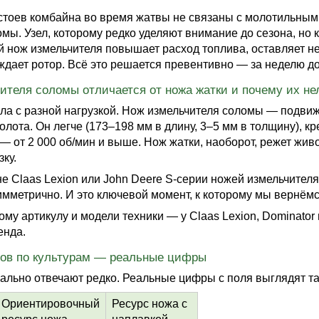
тоев комбайна во время жатвы не связаны с молотильным
омы. Узел, которому редко уделяют внимание до сезона, но
 нож измельчителя повышает расход топлива, оставляет н
дает ротор. Всё это решается превентивно — за неделю до с
ителя соломы отличается от ножа жатки и почему их не
ла с разной нагрузкой.
Нож измельчителя соломы
— подвижн
лота. Он легче (173–198 мм в длину, 3–5 мм в толщину), к
— от 2 000 об/мин и выше. Нож жатки, наоборот, режет жив
ку.
 Claas Lexion или John Deere S-серии ножей измельчителя 
мметрично. И это ключевой момент, к которому мы вернёмс
ому артикулу и модели техники — у Claas Lexion, Dominato
енда.
аров по культурам — реальные цифры
ально отвечают редко. Реальные цифры с поля выглядят та
Ориентировочный
Ресурс ножа с