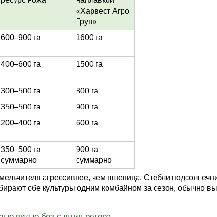
ресурс ножа
наплавкой
«Харвест Агро
Груп»
600–900 га
1600 га
400–600 га
1500 га
300–500 га
800 га
350–500 га
900 га
200–400 га
600 га
350–500 га
900 га
суммарно
суммарно
мельчителя агрессивнее, чем пшеница. Стебли подсолнечни
убирают обе культуры одним комбайном за сезон, обычно в
рые видно без снятия ротора