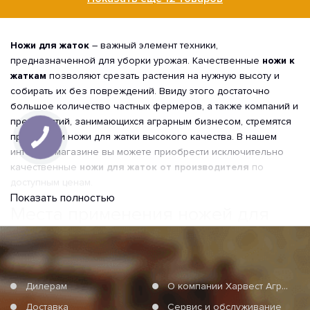
Ножи для жаток
– важный элемент техники,
предназначенной для уборки урожая. Качественные
ножи к
жаткам
позволяют срезать растения на нужную высоту и
собирать их без повреждений. Ввиду этого достаточно
большое количество частных фермеров, а также компаний и
предприятий, занимающихся аграрным бизнесом, стремятся
приобрести ножи для жатки высокого качества. В нашем
интернет-магазине вы можете приобрести исключительно
качественные
ножи для жаток от производителя
по
доступным ценам.
Показать полностью
Места применения ножей для
жаток
Ножи для сельхозтехники
используются в сельском
хозяйстве для уборки зерновых, масличных и бобовых
Дилерам
О компании Харвест Агро Груп
культур. Они могут быть установлены на различных типах
жаток, таких как:
Доставка
Сервис и обслуживание