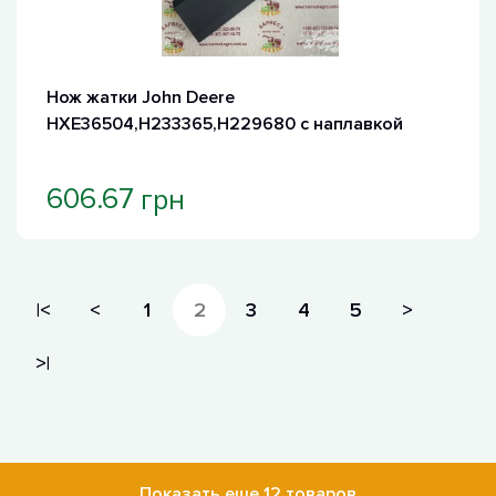
Нож жатки John Deere
HXE36504,H233365,H229680 с наплавкой
грн
606.67
|<
<
1
2
3
4
5
>
>|
Показать еще 12 товаров