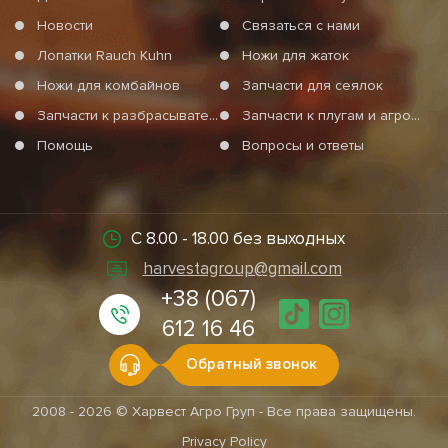
Новости
Связаться с нами
зерноуборочные;
косилочные;
Лопатки Rauch Kuhn
Ножи для жаток
комбайны.
Ножи для комбайнов
Запчасти для сеялок
Также ножи для жаток используются в гидропонике и других
Запчасти к разбрасывателям минеральных удобрений
Запчасти к плугам и агротехнике
отраслях, связанных с уборкой растений. В Украине сегодня
Помощь
Вопросы и ответы
большим спросом пользуются
ножи для кукурузных жаток
,
что связано с популярностью выращивания этой культуры на
территории страны. Воспользовавшись предложением ООО
«Харвест Агро Групп», вы сможете подобрать и заказать
С 8.00 - 18.00 без выходных
ножи для жаток с наплавкой
. Благодаря тому, что мы не
просто посредники, а непосредственно
производитель
harvestagroup@gmail.com
ножей для жаток
, вы можете быть уверены в возможности
+38 (067)
подобрать комплектующие к различной технике.
612 16 46
Предлагаем
ножи для жаток производителей Capello,
Geringhoff, Fantini, Oros
и другие.
Обратный звонок
Распространенные типы ножей
2008 - 2026 © Харвест Агро Груп - Все права защищены.
для жаток
Privacy Policy