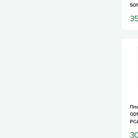
501
3
Пл
001
PCA
30