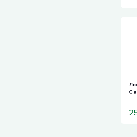
Ло
Cl
2