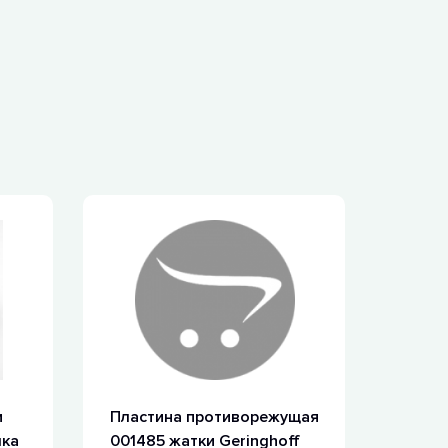
и
Пластина противорежущая
лка
001485 жатки Geringhoff