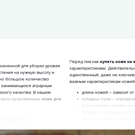
Перед тем как
купить ножи на 
наченной для уборки урожая.
характеристиками. Действитель
стения на нужную высоту и
единственный, даже не ключев
чно большое количество
важным характеристикам ножей
, занимающихся аграрным
окого качества. В нашем
длина ножей – зависит от
ельно качественные
ножи для
толщина стали – определя
угол заточки – влияет на
материал – ножи для жато
я жаток
таких как сталь, карбид 
ООО «Харвест Агр
 хозяйстве для уборки