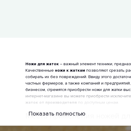
Ножи для жаток
– важный элемент техники, предназ
Качественные
ножи к жаткам
позволяют срезать ра
собирать их без повреждений. Ввиду этого достато
частных фермеров, а также компаний и предприятий
бизнесом, стремятся приобрести ножи для жатки выс
интернет-магазине вы можете приобрести исключит
жаток от производителя
по доступным ценам.
Показать полностью
Места применения ножей дл
Ножи для сельхозтехники
используются в сельском