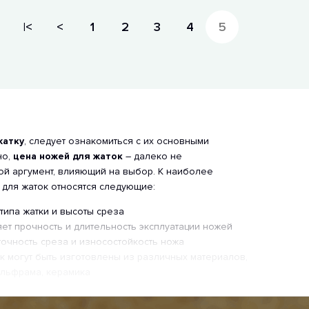
|<
<
1
2
3
4
5
жатку
, следует ознакомиться с их основными
но,
цена ножей для жаток
– далеко не
ой аргумент, влияющий на выбор. К наиболее
 для жаток относятся следующие:
 типа жатки и высоты среза
ет прочность и длительность эксплуатации ножей
 точность среза и износостойкость ножа
к могут быть изготовлены из различных материалов,
вольфрама, керамика
о Групп»: залог качества и