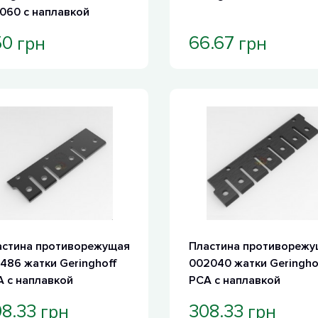
060 с наплавкой
грн
грн
50
66.67
астина противорежущая
Пластина противорежу
486 жатки Geringhoff
002040 жатки Geringho
 с наплавкой
PCA с наплавкой
грн
грн
8.33
308.33