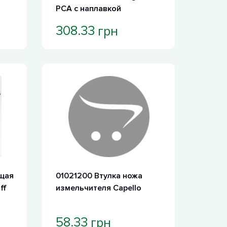
PCA с наплавкой
грн
308.33
щая
01021200 Втулка ножа
ff
измельчителя Capello
грн
58.33