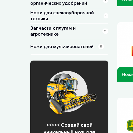
2
органических удобрений
Ножи для свеклоуборочной
1
техники
Запчасти к плугам и
11
агротехнике
Ножи для мульчирователей
5
Ножи
<<<<< Создай свой
уникальный нож для