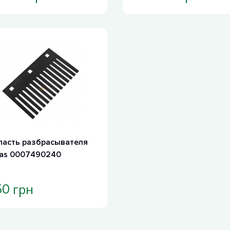
пасть разбрасывателя
aas 0007490240
грн
50