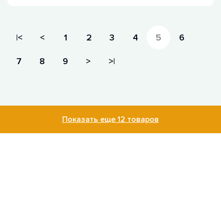
|<
<
1
2
3
4
5
6
7
8
9
>
>|
Показать еще 12 товаров