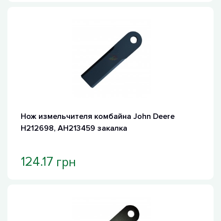
Нож измельчителя комбайна John Deere
H212698, AH213459 закалка
грн
124.17