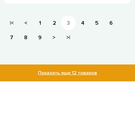
|<
<
1
2
3
4
5
6
7
8
9
>
>|
Показать еще 12 товаров