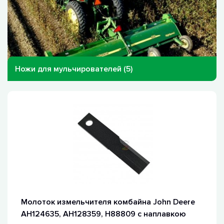
Ножи для мульчирователей (5)
Молоток измельчителя комбайна John Deere
AH124635, AH128359, H88809 с наплавкою