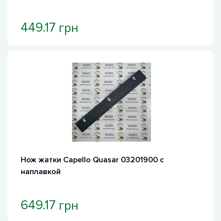
грн
449.17
Нож жатки Capello Quasar 03201900 с
наплавкой
грн
649.17