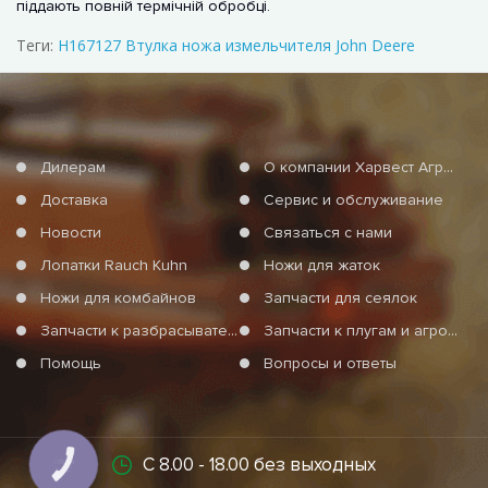
піддають повній термічній обробці.
Теги:
H167127 Втулка ножа измельчителя John Deere
Дилерам
О компании Харвест Агро Груп
Доставка
Сервис и обслуживание
Новости
Связаться с нами
Лопатки Rauch Kuhn
Ножи для жаток
Ножи для комбайнов
Запчасти для сеялок
Запчасти к разбрасывателям минеральных удобрений
Запчасти к плугам и агротехнике
Помощь
Вопросы и ответы
С 8.00 - 18.00 без выходных
КНОПКА
СВЯЗИ