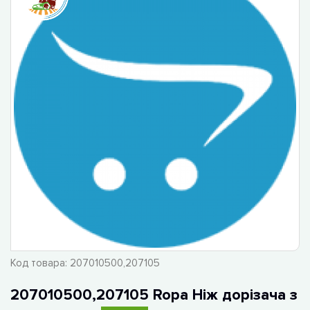
Код товара:
207010500,207105
207010500,207105 Ropa Ніж дорізача з