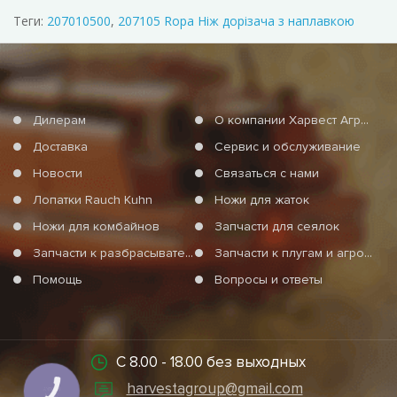
Теги:
207010500
,
207105 Ropa Ніж дорізача з наплавкою
Дилерам
О компании Харвест Агро Груп
Доставка
Сервис и обслуживание
Новости
Связаться с нами
Лопатки Rauch Kuhn
Ножи для жаток
Ножи для комбайнов
Запчасти для сеялок
Запчасти к разбрасывателям минеральных удобрений
Запчасти к плугам и агротехнике
Помощь
Вопросы и ответы
С 8.00 - 18.00 без выходных
harvestagroup@gmail.com
КНОПКА
СВЯЗИ