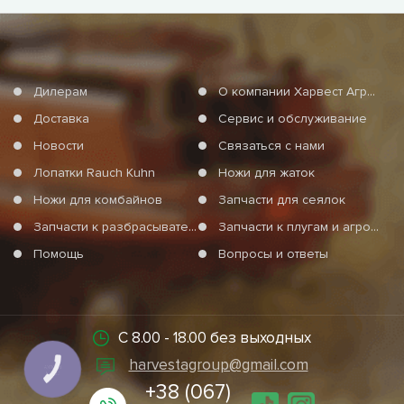
Дилерам
О компании Харвест Агро Груп
Доставка
Сервис и обслуживание
Новости
Связаться с нами
Лопатки Rauch Kuhn
Ножи для жаток
Ножи для комбайнов
Запчасти для сеялок
Запчасти к разбрасывателям минеральных удобрений
Запчасти к плугам и агротехнике
Помощь
Вопросы и ответы
С 8.00 - 18.00 без выходных
harvestagroup@gmail.com
КНОПКА
СВЯЗИ
+38 (067)