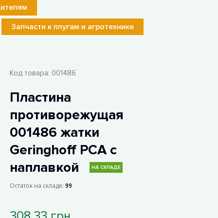
лителям
Запчасти к плугам и агротехнике
Код товара:
001486
Пластина
противорежущая
001486 жатки
Geringhoff PCA с
наплавкой
НА СКЛАДЕ
Остаток на складе:
99
308.33 грн