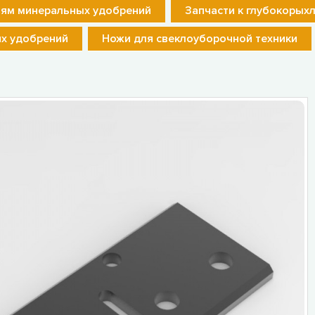
лям минеральных удобрений
Запчасти к глубокорых
их удобрений
Ножи для свеклоуборочной техники