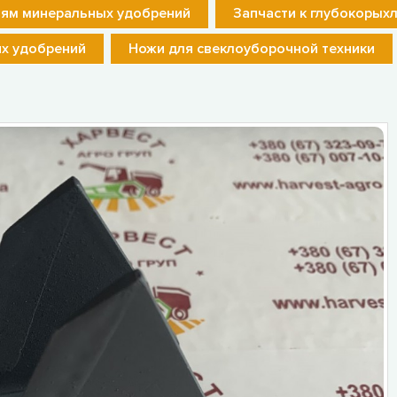
лям минеральных удобрений
Запчасти к глубокорых
их удобрений
Ножи для свеклоуборочной техники