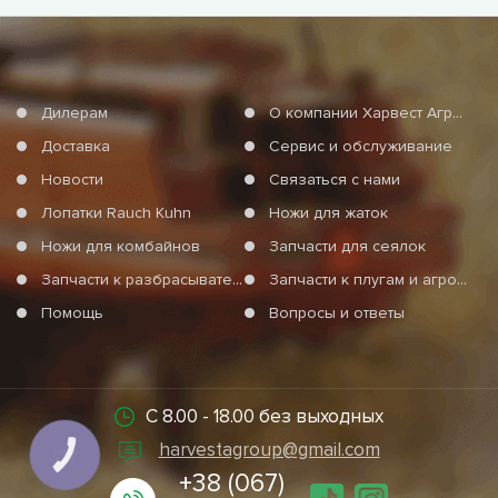
Дилерам
О компании Харвест Агро Груп
Доставка
Сервис и обслуживание
Новости
Связаться с нами
Лопатки Rauch Kuhn
Ножи для жаток
Ножи для комбайнов
Запчасти для сеялок
Запчасти к разбрасывателям минеральных удобрений
Запчасти к плугам и агротехнике
Помощь
Вопросы и ответы
С 8.00 - 18.00 без выходных
harvestagroup@gmail.com
КНОПКА
СВЯЗИ
+38 (067)