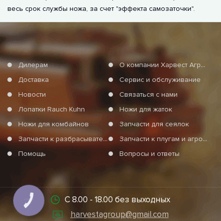
весь срок службы ножа, за счет "эффекта самозаточки".
Дилерам
О компании Харвест Агро Груп
Доставка
Сервис и обслуживание
Новости
Связаться с нами
Лопатки Rauch Kuhn
Ножи для жаток
Ножи для комбайнов
Запчасти для сеялок
Запчасти к разбрасывателям минеральных удобрений
Запчасти к плугам и агротехнике
Помощь
Вопросы и ответы
С 8.00 - 18.00 без выходных
КНОПКА
СВЯЗИ
harvestagroup@gmail.com