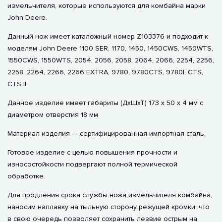
измельчителя, которые используются для комбайна марки
John Deere.
Данный нож имеет каталожный номер Z103376 и подходит к
моделям John Deere 1100 SER, 1170, 1450, 1450CWS, 1450WTS,
1550CWS, 1550WTS, 2054, 2056, 2058, 2064, 2066, 2254, 2256,
2258, 2264, 2266, 2266 EXTRA, 9780, 9780CTS, 9780I, CTS,
CTS II.
Данное изделие имеет габариты (ДхШхТ) 173 х 50 х 4 мм с
диаметром отверстия 18 мм
Материал изделия — сертифицированная импортная сталь.
Готовое изделие с целью повышения прочности и
износостойкости подвергают полной термической
обработке.
Для продления срока службы ножа измельчителя комбайна,
наносим наплавку на тыльную сторону режущей кромки, что
в свою очередь позволяет сохранить лезвие острым на