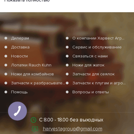
Показать полностью
Дилерам
О компании Харвест Агро Груп
Доставка
Сервис и обслуживание
Новости
Связаться с нами
Лопатки Rauch Kuhn
Ножи для жаток
Ножи для комбайнов
Запчасти для сеялок
Запчасти к разбрасывателям минеральных удобрений
Запчасти к плугам и агротехнике
Помощь
Вопросы и ответы
КНОПКА
СВЯЗИ
С 8.00 - 18.00 без выходных
harvestagroup@gmail.com