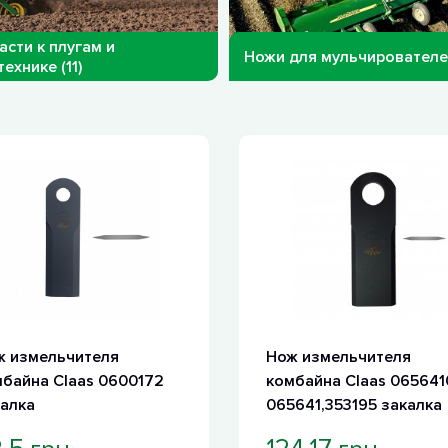
асти к плугам и
Ножи для мульчирователей
ехнике (11)
ж измельчителя
Нож измельчителя
байна Claas 0600172
комбайна Claas 065641
алка
065641,353195 закалка