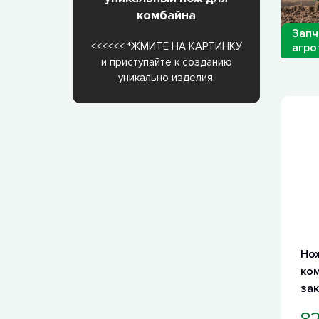
комбайна
Запч
<<<<<< *ЖМИТЕ НА КАРТИНКУ
агрот
и приступайте к созданию
уникально изделия.
Но
ком
зак