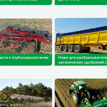
асти к глубокорыхлителям
Ножи для разбрасывател
органических удобрений (