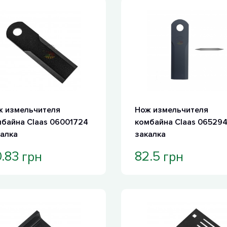
ж измельчителя
Нож измельчителя
байна Claas 06001724
комбайна Claas 06529
алка
закалка
грн
грн
.83
82.5