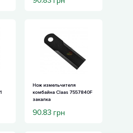
грн
90.83
Нож измельчителя
1
комбайна Claas 7557840F
закалка
грн
90.83