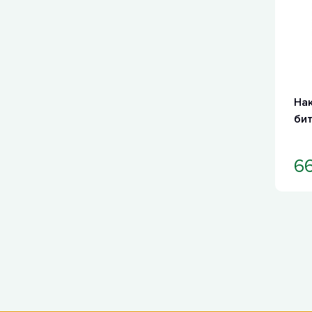
На
бит
66