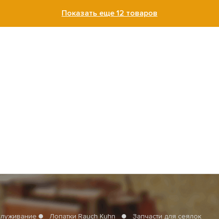
Показать еще 12 товаров
служивание
Лопатки Rauch Kuhn
Запчасти для сеялок