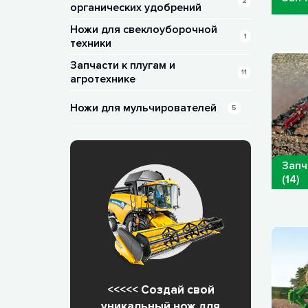
2
органических удобрений
Ножи для свеклоуборочной
1
техники
Запчасти к плугам и
11
агротехнике
Ножи для мульчирователей
5
Запч
(14)
<<<<< Создай свой
уникальный нож для