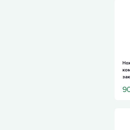
Но
ком
зак
90