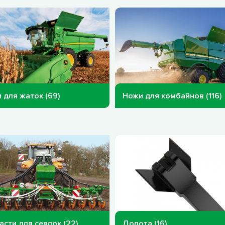
 для жаток (69)
Ножи для комбайнов (116)
асти для сеялок (22)
Долота (16)