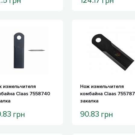
грн
грн
.5
124.17
ж измельчителя
Нож измельчителя
байна Claas 7558740
комбайна Claas 755787
алка
закалка
грн
грн
.83
90.83