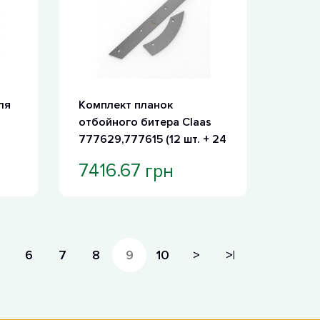
ля
Комплект планок
отбойного битера Claas
777629,777615 (12 шт. + 24
шт.)
грн
7416.67
6
7
8
9
10
>
>|