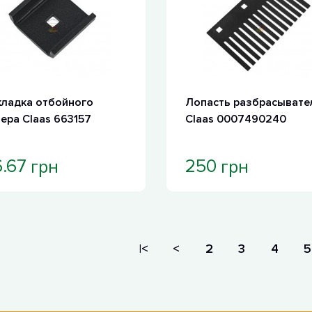
кладка отбойного
Лопасть разбрасывате
ера Claas 663157
Claas 0007490240
грн
грн
.67
250
|<
<
2
3
4
5