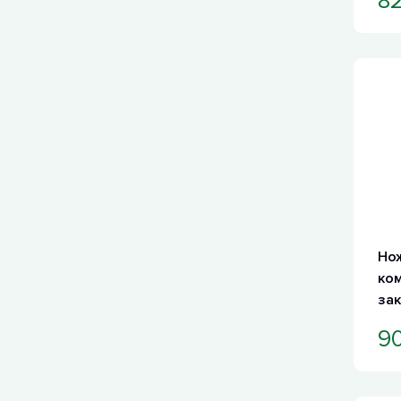
82
Но
ком
зак
90