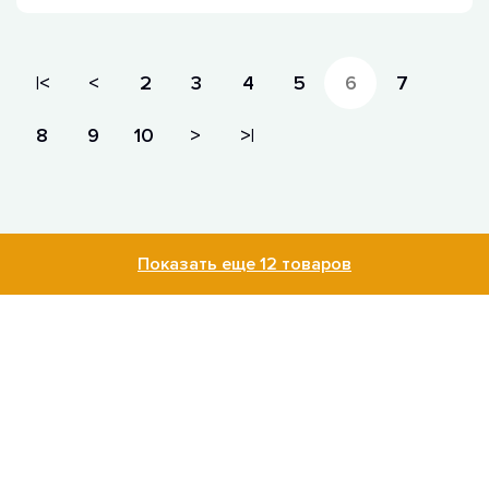
|<
<
2
3
4
5
6
7
8
9
10
>
>|
Показать еще 12 товаров