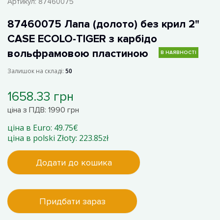
Артикул:
87460075
87460075 Лапа (долото) без крил 2"
CASE ECOLO-TIGER з карбідо
вольфрамовою пластиною
В НАЯВНОСТІ
Залишок на складі:
50
1658.33 грн
ціна з ПДВ: 1990 грн
ціна в Euro: 49.75€
ціна в polski Złoty: 223.85zł
Додати до кошика
Придбати зараз