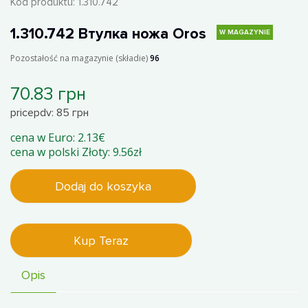
Kod produktu:
1.310.742
1.310.742 Втулка ножа Oros
W MAGAZYNIE
Pozostałość na magazynie (składie)
96
70.83 грн
pricepdv: 85 грн
cena w Euro: 2.13€
cena w polski Złoty: 9.56zł
Dodaj do koszyka
Kup Teraz
Opis