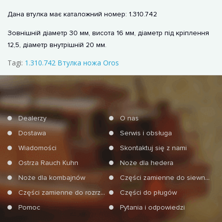
Дана втулка має каталожний номер: 1.310.742
Зовнішній діаметр 30 мм, висота 16 мм, діаметр під кріплення
12,5, діаметр внутрішній 20 мм.
Tagi:
1.310.742 Втулка ножа Oros
Dealerzy
O nas
Dostawa
Serwis i obsługa
Wiadomości
Skontaktuj się z nami
Ostrza Rauch Kuhn
Noże dla hedera
Noże dla kombajnów
Części zamienne do siewników
Części zamienne do rozrzucań mineralnych nawozów
Części do pługów
Pomoc
Pytania i odpowiedzi